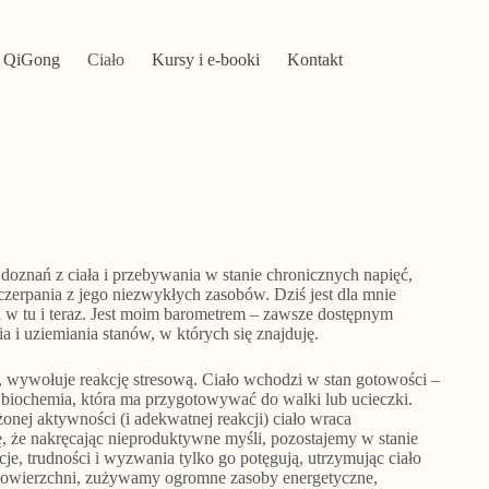
QiGong
Ciało
Kursy i e-booki
Kontakt
 doznań z ciała i przebywania w stanie chronicznych napięć,
czerpania z jego niezwykłych zasobów. Dziś jest dla mnie
 w tu i teraz. Jest moim barometrem – zawsze dostępnym
a i uziemiania stanów, w których się znajduję.
, wywołuje reakcję stresową. Ciało wchodzi w stan gotowości –
a biochemia, która ma przygotowywać do walki lub ucieczki.
żonej aktywności (i adekwatnej reakcji) ciało wraca
ę, że nakręcając nieproduktywne myśli, pozostajemy w stanie
acje, trudności i wyzwania tylko go potęgują, utrzymując ciało
 powierzchni, zużywamy ogromne zasoby energetyczne,