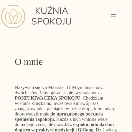
Przejdź
do
treści
O mnie
Nazywam się Iza Mieszała. Gdybym miała użyć
dwóch słów, żeby opisać siebie, wybrałabym –
POSZUKIWACZKA SPOKOJU.
Chodziłam
wieloma ścieżkami, inwestowałam swój czas,
zaangażowanie i pieniądze w różne drogi, które miały
doprowadzić mnie
do upragnionego poczucia
spełnienia i spokoju.
Każda z nich wniosła wiele
do mojego życia, ale prawdziwy
spokój odnalazłam
dopiero w praktyce medytacji i QiGong.
Dziś wiem,